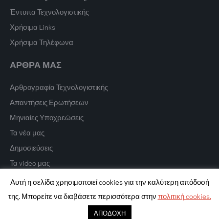
Έντυπα Τεχνολογιστικής
Χρήσιμα Links
Χρήσιμα Τηλέφωνα
ΑΡΘΡΑ ΜΑΣ
Αρθρογραφία Τεχνολογιστικής
Απαντήσεις Ερωτήσεων
Μηνιαίες Υποχρεώσεις
Τα νέα μας
Δημοσιεύσεις
Τα video μας
Αυτή η σελίδα χρησιμοποιεί cookies για την καλύτερη απόδοσή
της. Μπορείτε να διαβάσετε περισσότερα στην
πολιτική cookies.
Copyright © 2022 Texnologistiki. All Rights Reserved.
Digital Marketing
ΑΠΟΔΟΧΗ
PurpleDot