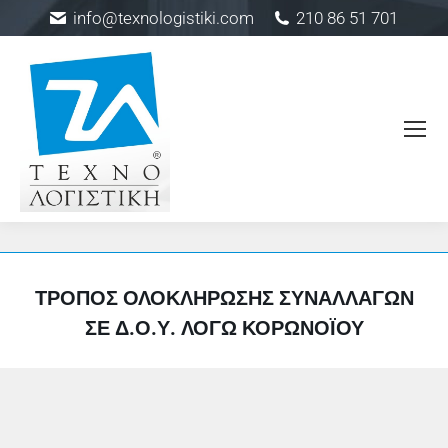
info@texnologistiki.com
210 86 51 701
ΤΡΌΠΟΣ ΟΛΟΚΛΉΡΩΣΗΣ ΣΥΝΑΛΛΑΓΏΝ
ΣΕ Δ.Ο.Υ. ΛΌΓΩ ΚΟΡΩΝΟΪΟΎ