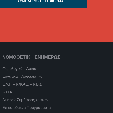
ΣΥΜΠΛΗΡΩΣΤΕ ΤΗ ΦΟΡΜΑ
ΝΟΜΟΘΕΤΙΚΗ ΕΝΗΜΕΡΩΣΗ
Φορολογικά – Λοιπά
Εργατικά – Ασφαλιστικά
Ε.Λ.Π. – Κ.Φ.Α.Σ. – Κ.Β.Σ.
Φ.Π.Α.
Διμερείς Συμβάσεις κρατών
Επιδοτούμενα Προγράμματα