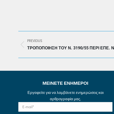
POST
PREVIOUS
NAVIGATION
Previous
ΤΡΟΠΟΠΟΊΗΣΗ ΤΟΥ Ν. 3190/55 ΠΕΡΊ ΕΠΕ. 
post:
ΜΕΙΝΕΤΕ ΕΝΗΜΕΡΟΙ
Εργαφείτε για να λαμβάνετε ενημερώσεις και
αρθρογραφία μας.