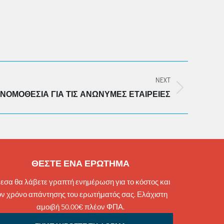
NEXT
ΝΟΜΟΘΕΣΊΑ ΓΙΑ ΤΙΣ ΑΝΏΝΥΜΕΣ ΕΤΑΙΡΕΊΕΣ
ΘΕΣΤΕ ΕΝΑ ΕΡΩΤΗΜΑ
εσα θα λάβετε γραπτή ενημέρωση για το κόστος και
ον χρόνο απάντησης του ερωτήματός σας. Ελάχιστη
αμοιβή 50.00€ πλέον ΦΠΑ.