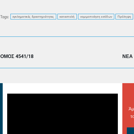
Tags:
εγκληματικές δραστηριότητες
καταστολή
νομιμοποίηση εσόδων
Πρόληψη
Next
ΝΌΜΟΣ 4541/18
ΝΈΑ 
post:
Άμ
τ