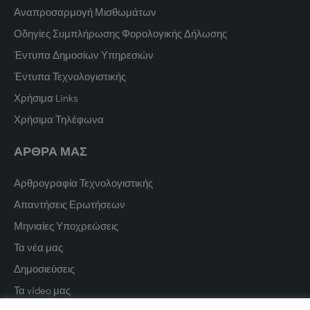
Αναπροσαρμογή Μισθωμάτων
Οδηγίες Συμπλήρωσης Φορολογικής Δήλωσης
Έντυπα Δημοσίων Υπηρεσιών
Έντυπα Τεχνολογιστικής
Χρήσιμα Links
Χρήσιμα Τηλέφωνα
ΑΡΘΡΑ ΜΑΣ
Αρθρογραφία Τεχνολογιστικής
Απαντήσεις Ερωτήσεων
Μηνιαίες Υποχρεώσεις
Τα νέα μας
Δημοσιεύσεις
Τα video μας