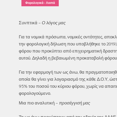
Φορολογικά - Λοιπά
Συνπτικά –
Ο λόγος μας
Για τα νομικά πρόσωπα, νομικές οντότητες, αποκλ
την φορολογική δήλωση που υποβλήθηκε το 2019)
φόρου που προκύπτει από επιχειρηματική δραστηρ
αυτού. Δηλαδή η βεβαιωμένη προκαταβολή φόρου 
Για την εφαρμογή των ως άνω, θα πραγματοποιηθεί
οποία θα γίνει για λογαριασμό της κάθε Δ.Ο.Υ, ώ
95% του ποσού του κύριου φόρου, χωρίς να απαιτ
φορολογούμενο.
Μια πιο αναλυτική –
προσέγγισή μας
Τα ως άνω προκύπτουν από την οδηγία της ΑΑΔΕ, μ