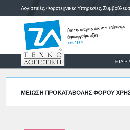
Λογιστικές, Φοροτεχνικές Υπηρεσίες, Συμβούλευ
ΕΤΑΙΡΊ
ΜΕΊΩΣΗ ΠΡΟΚΑΤΑΒΟΛΉΣ ΦΌΡΟΥ ΧΡΉΣΗΣ