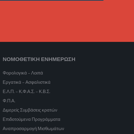
ΝΟΜΟΘΕΤΙΚΗ ΕΝΗΜΕΡΩΣΗ
Φορολογικά – Λοιπά
Εργατικά – Ασφαλιστικά
Ε.Λ.Π. – Κ.Φ.Α.Σ. – Κ.Β.Σ.
Φ.Π.Α.
Διμερείς Συμβάσεις κρατών
Επιδοτούμενα Προγράμματα
Αναπροσαρμογή Μισθωμάτων